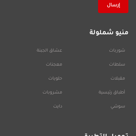
منيو شملولة
شوربات
عشاق الجبنة
سلطات
معجنات
مقبلات
حلويات
أطباق رئيسية
مشروبات
سوشي
دايت