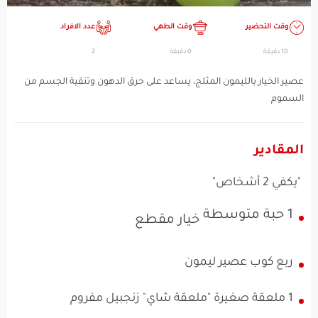
وقت التحضير
وقت الطهي
عدد الافراد
10 دقيقة
0 دقيقة
2
عصير الخيار بالليمون المثلج، يساعد على حرق الدهون وتنقية الجسم من
السموم
المقادير
"يكفي 2 أشخاص"
1 حبة متوسطة
خيار مقطع
ربع كوب عصير ليمون
1 ملعقة صغيرة "ملعقة شاي" زنجبيل مفروم