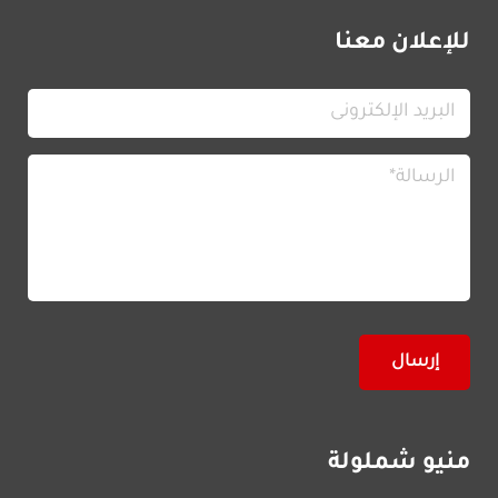
للإعلان معنا
منيو شملولة