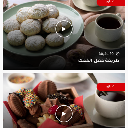
أطباق
60 دقيقة
طريقة عمل الكحك
أطباق