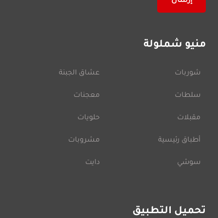
منيو شملولة
شوربات
عشاق الجبنة
سلطات
معجنات
مقبلات
حلويات
أطباق رئيسية
مشروبات
سوشي
دايت
تحميل التطبيق