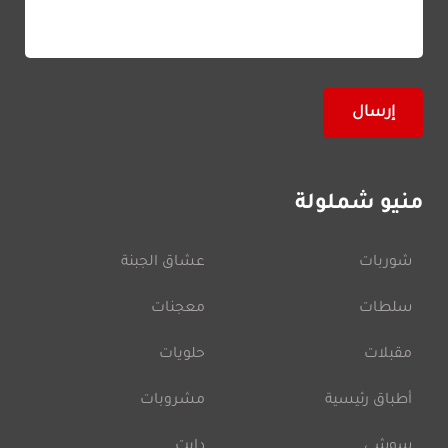
منيو شملولة
شوربات
عشاق الجبنة
سلطات
معجنات
مقبلات
حلويات
أطباق رئيسية
مشروبات
سوشي
دايت