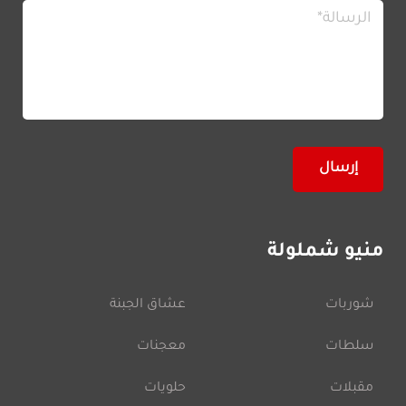
منيو شملولة
شوربات
عشاق الجبنة
سلطات
معجنات
مقبلات
حلويات