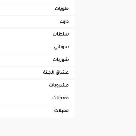
أسماك
حلويات
خضروات
حلويات شرقية
دايت
فراخ
حلويات غربية
حلويات دايت
سلطات
لحوم
مشروبات دايت
سوشي
وجبات دايت
شوربات
عشاق الجبنة
مشروبات
ديتوكس
معجنات
مشروبات باردة
باستا
مقبلات
مشروبات ساخنة
بيتزا
سندويتشات