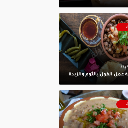
ق
 عمل الفول بالثوم والزبدة
ق