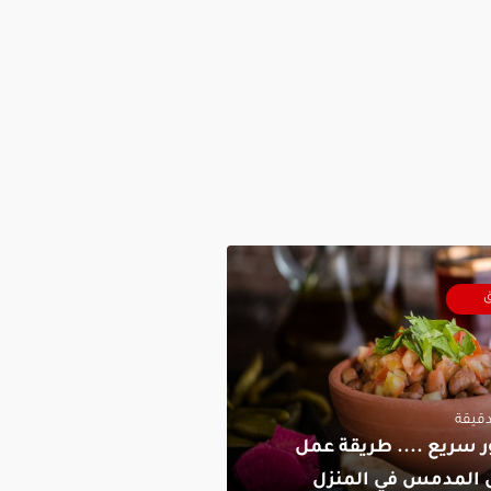
ق
 سريع .... طريقة عمل
 المدمس في المنزل