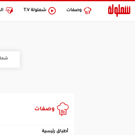
وصفات
شملولة
T.V
ال
شملو
وصفات
أطباق رئيسية