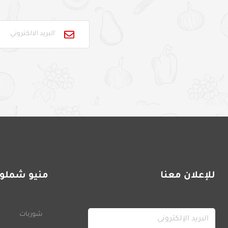
للإعلان معنا
منيو شملول
شوربات