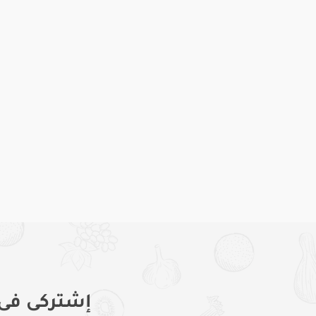
إشتركى فى