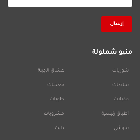
منيو شملولة
شوربات
عشاق الجبنة
سلطات
معجنات
مقبلات
حلويات
أطباق رئيسية
مشروبات
سوشي
دايت