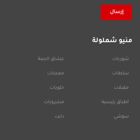
منيو شملولة
شوربات
عشاق الجبنة
سلطات
معجنات
مقبلات
حلويات
أطباق رئيسية
مشروبات
سوشي
دايت