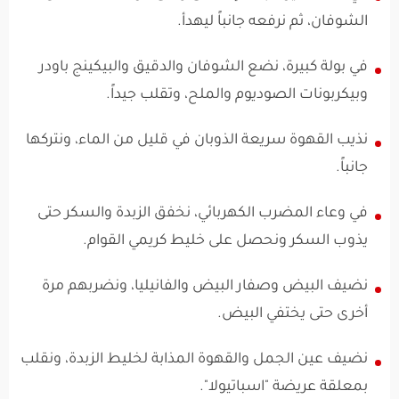
الشوفان، ثم نرفعه جانباً ليهدأ.
في بولة كبيرة، نضع الشوفان والدقيق والبيكينج باودر
وبيكربونات الصوديوم والملح، وتقلب جيداً.
نذيب القهوة سريعة الذوبان في قليل من الماء، ونتركها
جانباً.
في وعاء المضرب الكهربائي، نخفق الزبدة والسكر حتى
يذوب السكر ونحصل على خليط كريمي القوام.
نضيف البيض وصفار البيض والفانيليا، ونضربهم مرة
أخرى حتى يختفي البيض.
نضيف عين الجمل والقهوة المذابة لخليط الزبدة، ونقلب
بمعلقة عريضة "اسباتيولا".