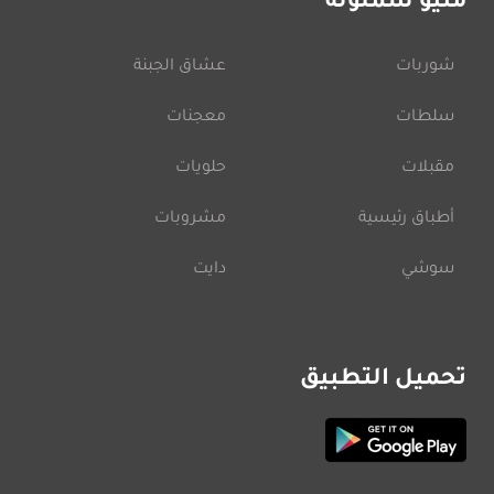
منيو شملولة
شوربات
عشاق الجبنة
سلطات
معجنات
مقبلات
حلويات
أطباق رئيسية
مشروبات
سوشي
دايت
تحميل التطبيق