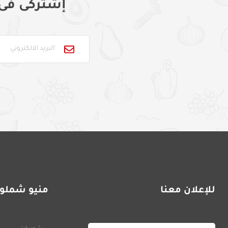
إشتركى فى
للإعلان معنا
منيو شملول