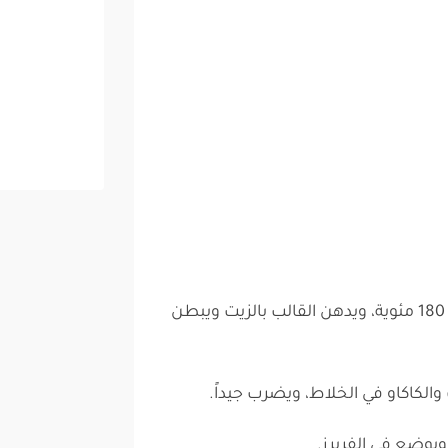
يسخن الفرن على درجة حرارة 180 مئوية، ويدهن القالب بالزيت ويبطن
الكاكاو في الخلاط، ويضرب جيداً.
يوضع في الفريرز.