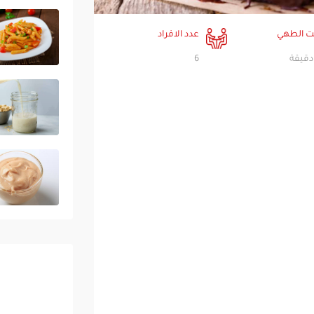
 الطهي
عدد الافراد
6