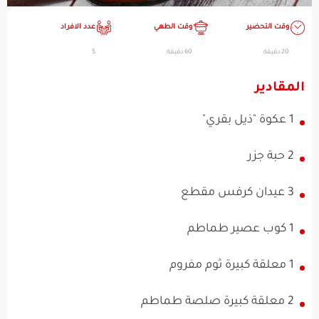
وقت التحضير
وقت الطهي
عدد الافراد
20 دقيقة
60 دقيقة
5
المقادير
1 عكوة "ذيل بقري"
2 حبة جزر
3 عيدان كرفس مقطع
1 كوب عصير طماطم
1 معلقة كبيرة ثوم مفروم
2 معلقة كبيرة صلصة طماطم