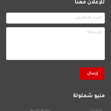
للإعلان معنا
منيو شملولة
شوربات
عشاق الجبنة