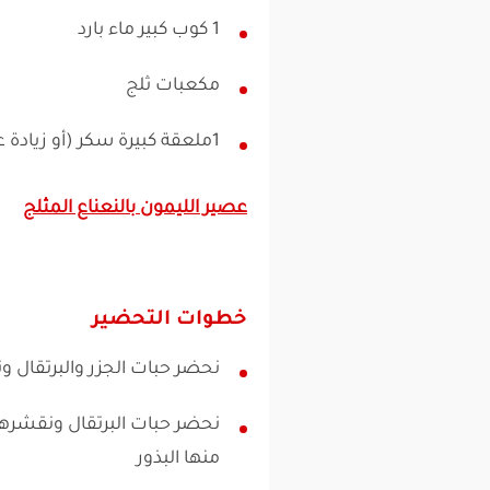
1 كوب كبير ماء بارد
مكعبات ثلج
1ملعقة كبيرة سكر (أو زيادة على حسب الرغبة )
عصير الليمون بالنعناع المثلج
خطوات التحضير
نحضر حبات الجزر والبرتقال ون
نحضر حبات البرتقال ونقشرها
منها البذور