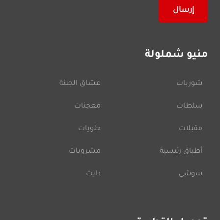
منيو شملولة
شوربات
عشاق الجبنة
سلطات
معجنات
مقبلات
حلويات
أطباق رئيسية
مشروبات
سوشي
دايت