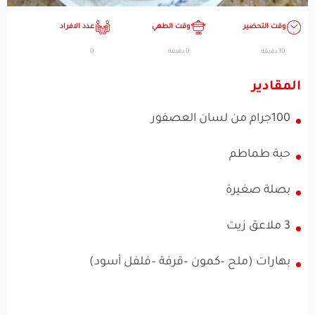
وقت التحضير
وقت الطهي
عدد الافراد
10 دقيقة
0 دقيقة
0
المقادير
100جرام من لسان العصفور
حبة طماطم
بصلة صغيرة
3 ملاعق زيت
بهارات (ملح –كمون –قرفة –فلفل أسود)