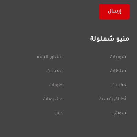
منيو شملولة
شوربات
عشاق الجبنة
سلطات
معجنات
مقبلات
حلويات
أطباق رئيسية
مشروبات
سوشي
دايت