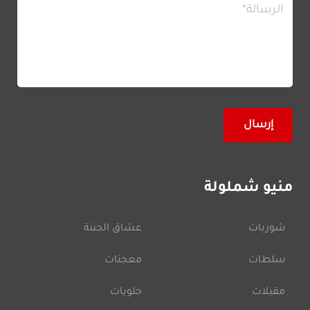
منيو شملولة
شوربات
عشاق الجبنة
سلطات
معجنات
مقبلات
حلويات