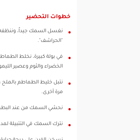
خطوات التحضير
نغسل السمك جيداً، وننظفه 
"الحراشف".
في بولة كبيرة، نخلط الطماطم 
الخضراء والثوم وعصير الليمون
نتبل خليط الطماطم بالملح 
مرة أخرى.
نحشي السمك من عند البطن ب
نترك السمك في التتبيلة لمد