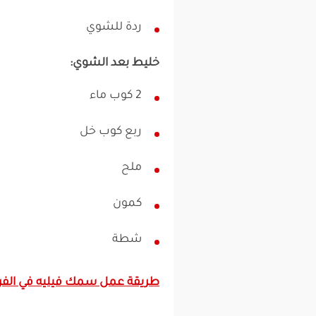
ردة للشوي
خليط بعد الشوي:
2 كوب ماء
ربع كوب خل
ملح
كمون
شطة
طريقة عمل سمك فيليه في الفر