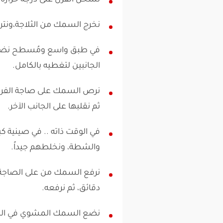
نسخن الفرن على درجة حرارة 140 مئوية.
نخرج السمك من الثلاجة،ونتركه
في طبق واسع ومُسطح نضع 
الجانبين لتغطيه بالكامل.
ثم نقلبها على الجانب الآخر.
في الوقت ذاته .. في صينية ك
والشطة، ونخلطهم جيداً.
دقائق، ثم نرفعه.
نضع السمك المشوي في الط