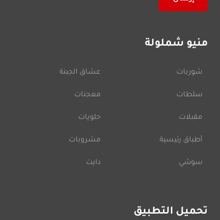
منيو شملولة
شوربات
عشاق الجبنة
سلطات
معجنات
مقبلات
حلويات
أطباق رئيسية
مشروبات
سوشي
دايت
تحميل التطبيق