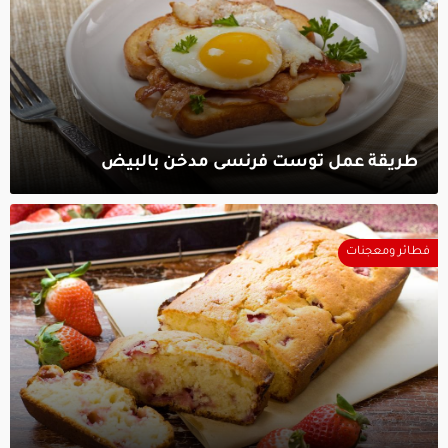
طريقة عمل توست فرنسى مدخن بالبيض‎
فطائر ومعجنات