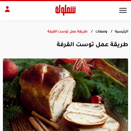
الرئيسية
وصفات
طريقة عمل توست القرفة
طات
مقبلات
طريقة عمل توست القرفة
بلات
أطباق رئيسية
بشرة
الجسم
منزل
ديكور