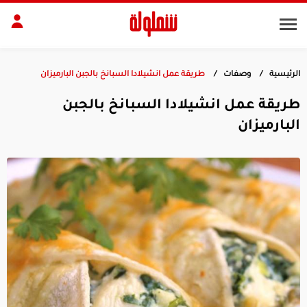
الرئيسية
وصفات
طريقة عمل انشيلادا السبانخ بالجبن البارميزان
طات
مقبلات
طريقة عمل انشيلادا السبانخ بالجبن
بلات
أطباق رئيسية
البارميزان
بشرة
الجسم
منزل
ديكور