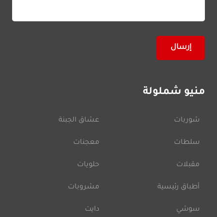
منيو شملولة
شوربات
عشاق الجبنة
سلطات
معجنات
مقبلات
حلويات
أطباق رئيسية
مشروبات
سوشي
دايت