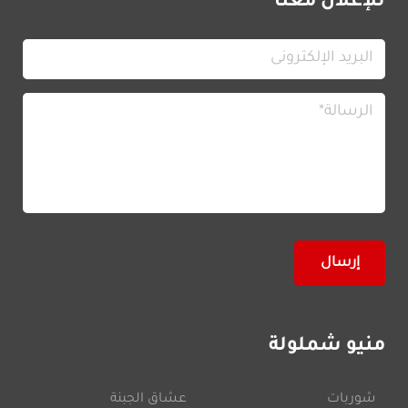
للإعلان معنا
منيو شملولة
شوربات
عشاق الجبنة