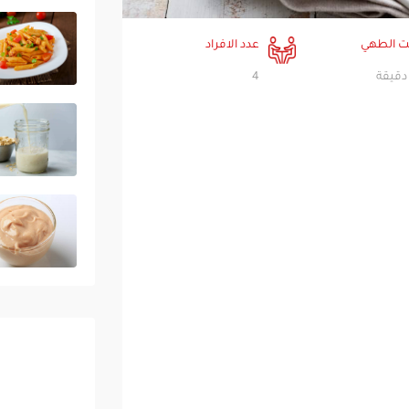
 الطهي
عدد الافراد
4