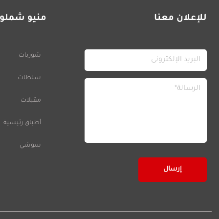
للإعلان معنا
منيو شملول
شوربات
سلطات
مقبلات
أطباق رئيسية
سوشي