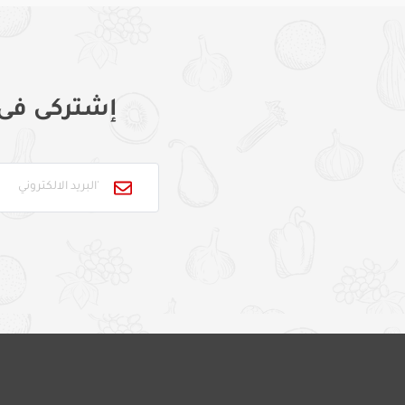
إشتركى فى