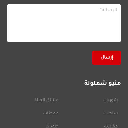
منيو شملولة
شوربات
عشاق الجبنة
سلطات
معجنات
مقبلات
حلويات