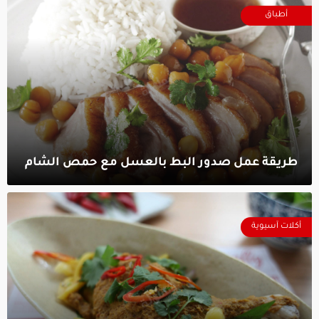
أطباق
طريقة عمل صدور البط بالعسل مع حمص الشام‎
أكلات آسيوية