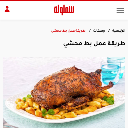
الرئيسية
وصفات
طريقة عمل بط محشي
طات
مقبلات
طريقة عمل بط محشي
بلات
أطباق رئيسية
بشرة
الجسم
منزل
ديكور