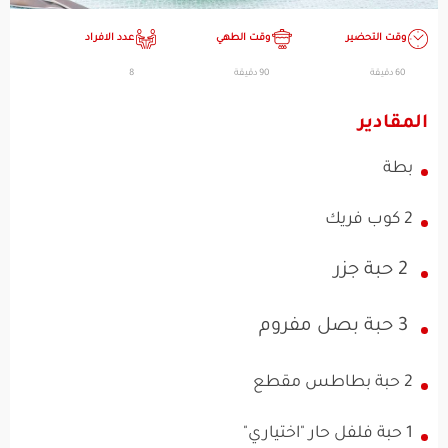
وقت التحضير
وقت الطهي
عدد الافراد
60 دقيقة
90 دقيقة
8
المقادير
بطة
2 كوب فريك
2 حبة جزر
3 حبة بصل مفروم
2 حبة بطاطس مقطع
1 حبة فلفل حار "اختياري"