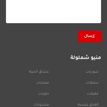
منيو شملولة
شوربات
عشاق الجبنة
سلطات
معجنات
مقبلات
حلويات
أطباق رئيسية
مشروبات