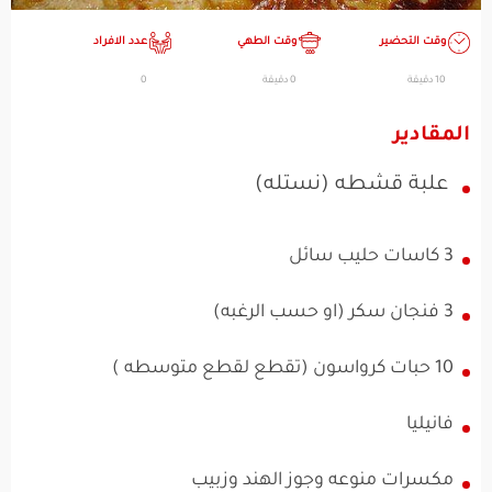
وقت التحضير
وقت الطهي
عدد الافراد
10 دقيقة
0 دقيقة
0
المقادير
علبة قشطه (نستله)
3 كاسات حليب سائل
3 فنجان سكر (او حسب الرغبه)
10 حبات كرواسون (تقطع لقطع متوسطه )
فانيليا
مكسرات منوعه وجوز الهند وزبيب