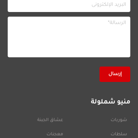
منيو شملولة
شوربات
عشاق الجبنة
سلطات
معجنات