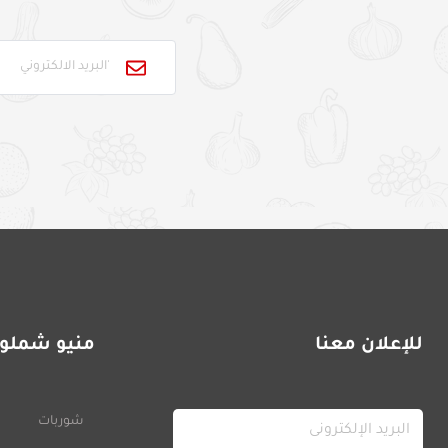
للإعلان معنا
منيو شملول
شوربات