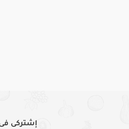
إشتركى فى