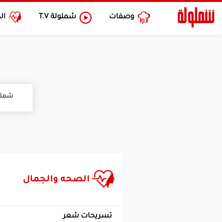
وصفات
شملولة
T.V
ال
شملو
الصحه والجمال
تسريحات شعر