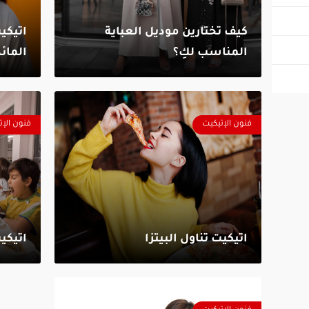
كيف تختارين موديل العباية
اتيك
المناسب لكِ؟
المائ
فنون الإتيكيت
فنون الإت
اتيكيت تناول البيتزا
اتيكي