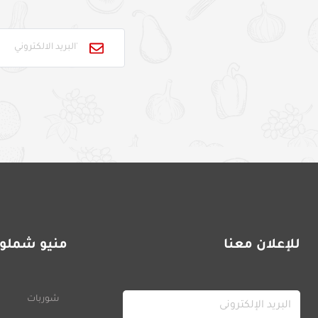
للإعلان معنا
منيو شملول
شوربات