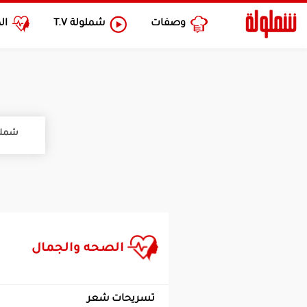
وصفات
شملولة
T.V
ال
شملو
الصحه والجمال
تسريحات شعر