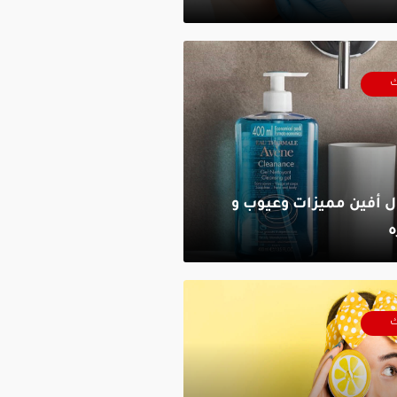
ك
أفين مميزات وعيوب و
ك