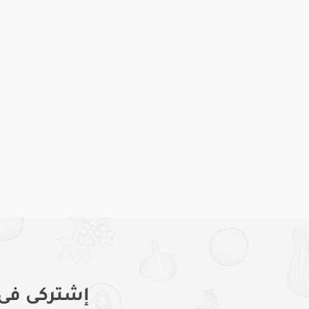
إشتركى فى