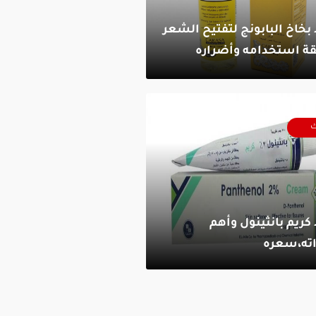
 بخاخ البابونج لتفتيح الشعر
ة استخدامه وأضراره
اره
ك
 كريم بانثينول وأهم
اته،سعره