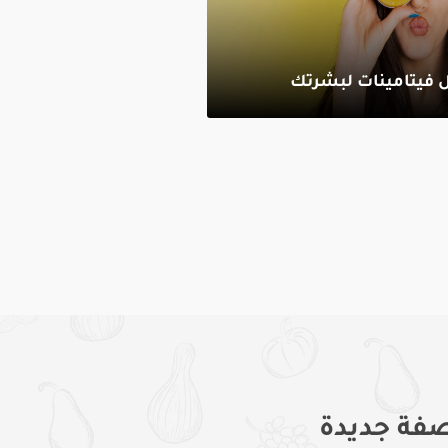
فيتامينات لبشرتك
فة جديدة