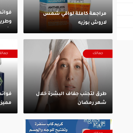
فوائد
مراجعة كاملة لواقي شمس
وطريق
لاروش بوزيه
وأسع
جمالك
جمال
طرق لتجنب جفاف البشرة خلال
فوائد
شهر رمضان
مميز