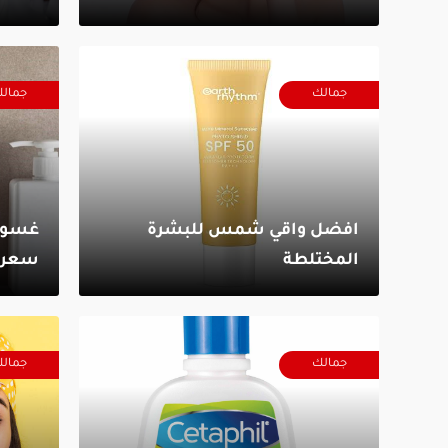
جمالك
جمال
افضل واقي شمس للبشرة
غسول 
المختلطة
سعره
جمالك
جمال