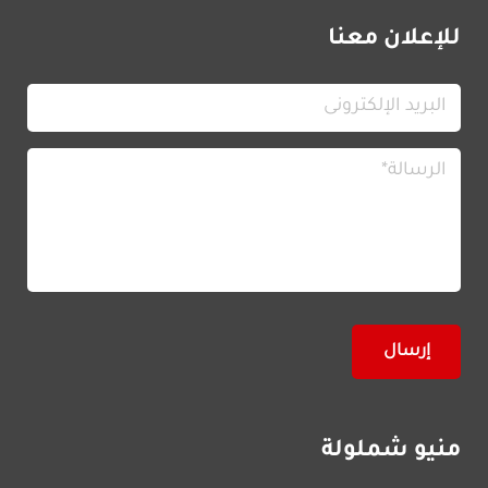
للإعلان معنا
منيو شملولة