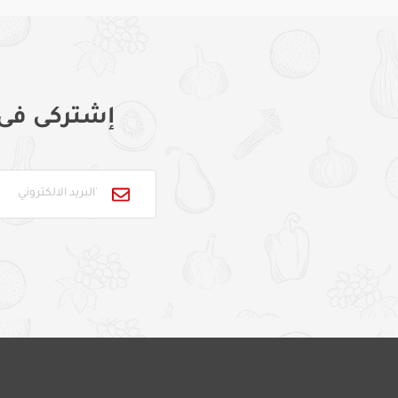
إشتركى فى