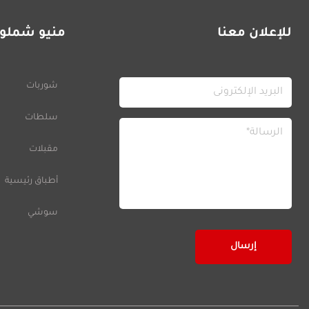
للإعلان معنا
منيو شملول
شوربات
سلطات
مقبلات
أطباق رئيسية
سوشي