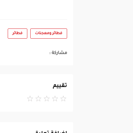
فطائر ومعجنات
فطائر
مشاركة :
تقييم