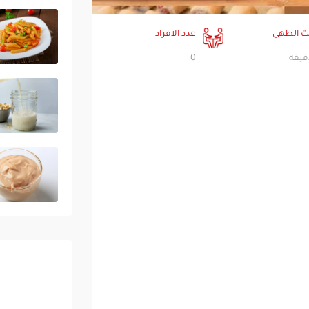
 الطهي
عدد الافراد
0