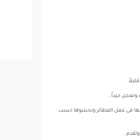
يلاً .
ونعجن جيداً .
دمها فى عمل الفطائر ونحشوها حسب
تقدم .