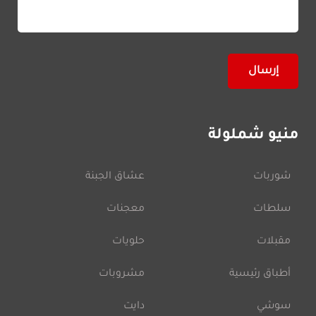
منيو شملولة
شوربات
عشاق الجبنة
سلطات
معجنات
مقبلات
حلويات
أطباق رئيسية
مشروبات
سوشي
دايت