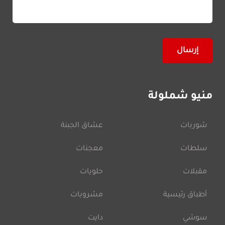
منيو شملولة
شوربات
عشاق الجبنة
سلطات
معجنات
مقبلات
حلويات
أطباق رئيسية
مشروبات
سوشي
دايت