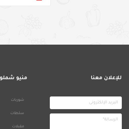
للإعلان معنا
منيو شملول
شوربات
سلطات
مقبلات