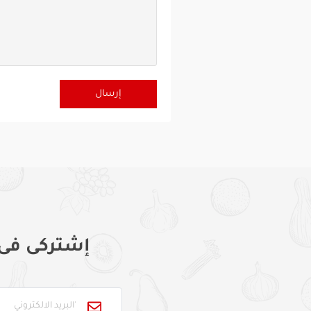
إشتركى فى