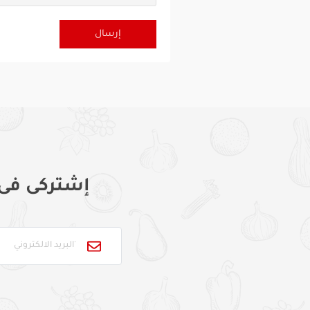
إشتركى فى