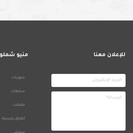
للإعلان معنا
منيو شملول
شوربات
سلطات
مقبلات
أطباق رئيسية
سوشي