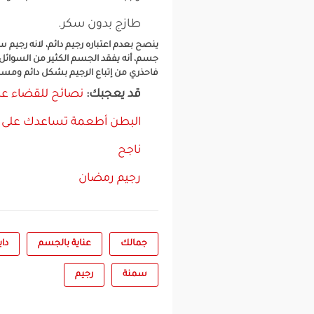
طازج بدون سكر.
ينصح بعدم اعتباره رجيم دائم، لانه رجيم 
جسم، أنه يفقد الجسم الكثير من السوائل 
فاحذري من إتباع الرجيم بشكل دائم ومست
قد يعجبك:
نصائح للقضاء عل
البطن
أطعمة تساعدك على ح
ناجح
رجيم رمضان
جمالك
عناية بالجسم
دا
سمنة
رجيم