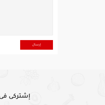
إشتركى فى