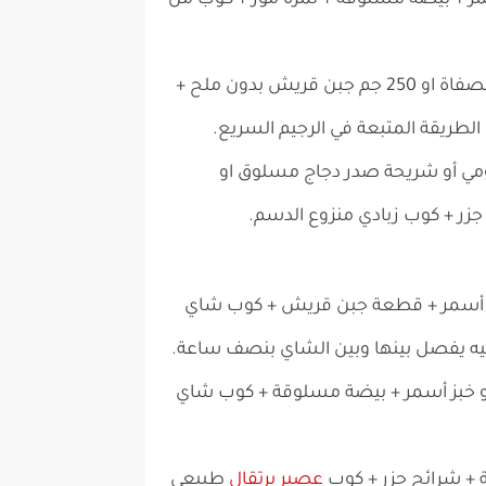
مر + بيضة مسلوقة + ثمرة موز + كوب من
وجبة الغداء: تونة بدون زيت مصفاة او 250 جم جبن قريش بدون ملح +
لطريقة المتبعة في الرجيم السريع.
مي أو شريحة صدر دجاج مسلوق او
جزر + كوب زبادي منزوع الدسم.
 أسمر + قطعة جبن قريش + كوب شاي
ليه يفصل بينها وبين الشاي بنصف ساعة.
و خبز أسمر + بيضة مسلوقة + كوب شاي
 + شرائح جزر + كوب
عصير برتقال
طبيعي