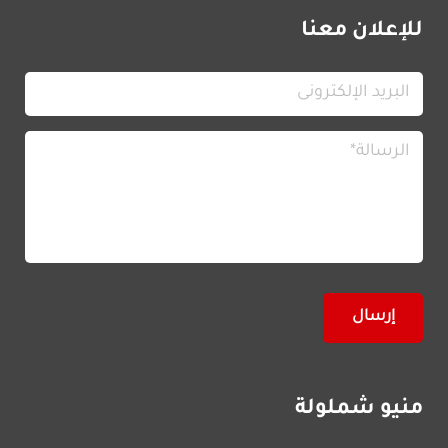
للإعلان معنا
منيو شملولة