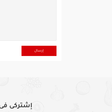
إشتركى فى