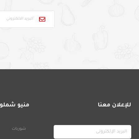
للإعلان معنا
منيو شملول
شوربات