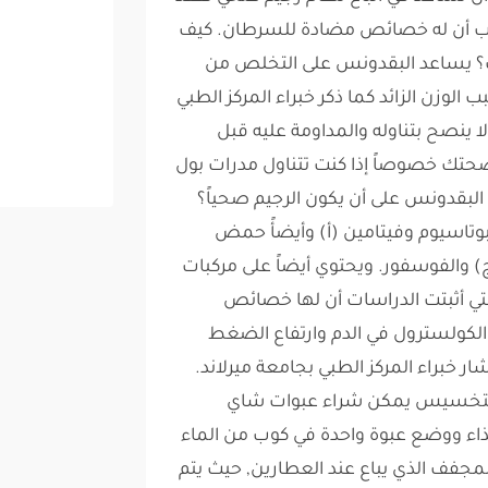
انب أن له خصائص مضادة للسرطان. كيف
 يساعد البقدونس على التخلص من
 الوزن الزائد كما ذكر خبراء المركز الطبي
لا ينصح بتناوله والمداومة عليه قبل
حتك خصوصاً إذا كنت تتناول مدرات بول
بقدونس على أن يكون الرجيم صحياً؟
وتاسيوم وفيتامين (أ) وأيضأً حمض
) والفوسفور. ويحتوي أيضاً على مركبات
تي أثبتت الدراسات أن لها خصائص
ولسترول في الدم وارتفاع الضغط
ر خبراء المركز الطبي بجامعة ميرلاند.
لتخسيس يمكن شراء عبوات شاي
غذاء ووضع عبوة واحدة في كوب من الماء
مجفف الذي يباع عند العطارين, حيث يتم