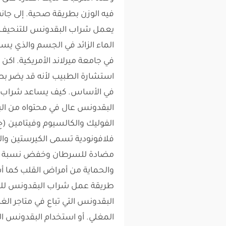
فيه الوزن بطريقة صحية. إلى ج
يعمل شراب البقدونس للتنحيف؟
الماء الزائد في الجسم والذي يسبب
في جامعة ميرلاند الأمريكية. اكن 
استشارة الطبيب لأنه قد يضر بص
في الأساس. كيف يساعد شراب ال
البقدونس عال في محتواه من الب
الفوليك والكالسيوم وفيتامين (ج
فلافونودية تسمى الكيرستين وال
مضادة للسرطان وخفض نسبة الك
والحماية من أمراض القلب كما أشا
طريقة عمل شراب البقدونس ل
البقدونس التي تباع في متاجر ال
المغلي. أو استخدام البقدونس ال