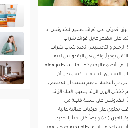
ق اتعرفى على فوائد عصير البقدونس اد
ما على مظهر هايل فوائد شراب
 الرجيم والتخسيس تحدد شرب شراب
أقل يومياً, ولكن هل البقدونس لديه
مل في أنظمة الرجيم؟ كل ما نستطيع قوله
 السحري للتنحيف. لكنه يمكن أن
دخل في أنظمة الرجيم بسبب أن له بعض
 خفض الوزن الزائد بسبب الماء الزائد
 البقدونس على نسبة قليلة من
ت يحتوي على مركبات غذائية عالية
مة مثل فيتامين (أ) و (ب9) وفيتامين (ك) وأيضأً غني جداً بالحديد.
 أن تساعد في اتباع نظام رجيم صحي تفقد