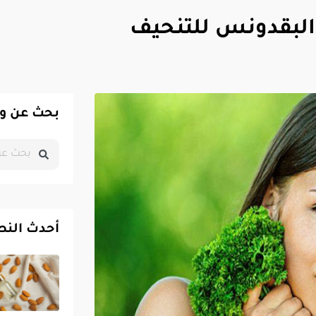
 البقدونس للتنحيف
بحث عن و
أحدث النص