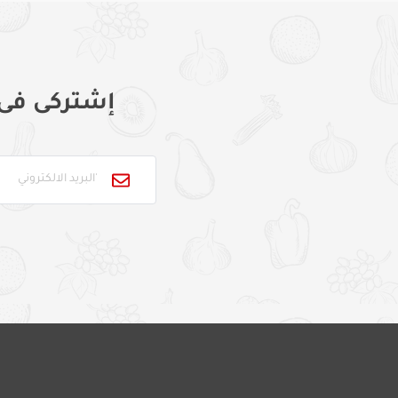
إشتركى فى