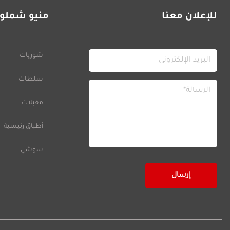
للإعلان معنا
منيو شملول
شوربات
سلطات
مقبلات
أطباق رئيسية
سوشي