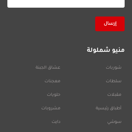
منيو شملولة
شوربات
عشاق الجبنة
سلطات
معجنات
مقبلات
حلويات
أطباق رئيسية
مشروبات
سوشي
دايت