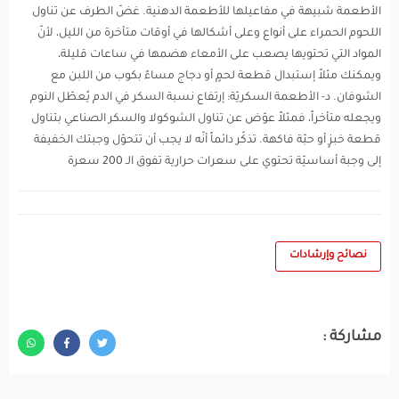
الأطعمة شبيهة في مفاعيلها للأطعمة الدهنية. غضّ الطرف عن تناول
اللحوم الحمراء على أنواع وعلى أشكالها في أوقات متأخرة من الليل، لأنّ
المواد التي تحتويها يصعب على الأمعاء هضمها في ساعات قليلة،
ويمكنك مثلاً إستبدال قطعة لحمٍ أو دجاج مساءً بكوب من اللبن مع
الشوفان. د- الأطعمة السكريّة: إرتفاع نسبة السكر في الدم يُعطّل النوم
ويجعله متأخراً، فمثلاً عوّض عن تناول الشوكولا والسكر الصناعي بتناول
قطعة خبزٍ أو حبّة فاكهة. تذكّر دائماً أنّه لا يجب أن تتحوّل وجبتك الخفيفة
إلى وجبة أساسيّة تحتوي على سعرات حرارية تفوق الـ 200 سعرة
نصائح وإرشادات
مشاركة :