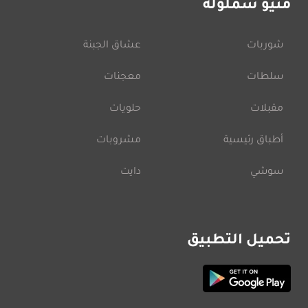
منيو شملولة
شوربات
عشاق الجبنة
سلطات
معجنات
مقبلات
حلويات
أطباق رئيسية
مشروبات
سوشي
دايت
تحميل التطبيق