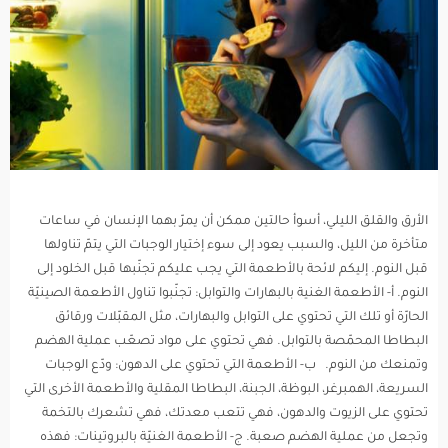
الأرق والقلق الليلي، أسوأ حالتين ممكن أن يمرّ بهما الإنسان في ساعات
متأخرة من الليل، والسبب يعود إلى سوء إختيار الوجبات التي يتمّ تناولها
قبل النوم. إليكم لائحة بالأطعمة التي يجب عليكم تجنّبها قبل الخلود إلى
النوم. أ- الأطعمة الغنية بالبهارات والتوابل: تجنّبوا تناول الأطعمة الصينيّة
الحارّة أو تلك التي تحتوي على التوابل والبهارات، مثل المقبّلات ورقائق
البطاطا المحمّصة بالتوابل. فهي تحتوي على مواد تصعّب عملية الهضم
وتمنعك من النوم. ب- الأطعمة التي تحتوي على الدهون: ودّع الوجبات
السريعة، الهمبرغر، البوظة، الجبنة، البطاطا المقلية والأطعمة الأخرى التي
تحتوي على الزيوت والدهون، فهي تتعب معدتك، فهي تشعرك بالتخمة
وتجعل من عملية الهضم صعبة. ج- الأطعمة الغنيّة بالبروتينات: فهذه