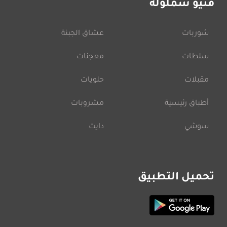
منيو شملولة
شوربات
عشاق الجبنة
سلطات
معجنات
مقبلات
حلويات
أطباق رئيسية
مشروبات
سوشي
دايت
تحميل التطبيق