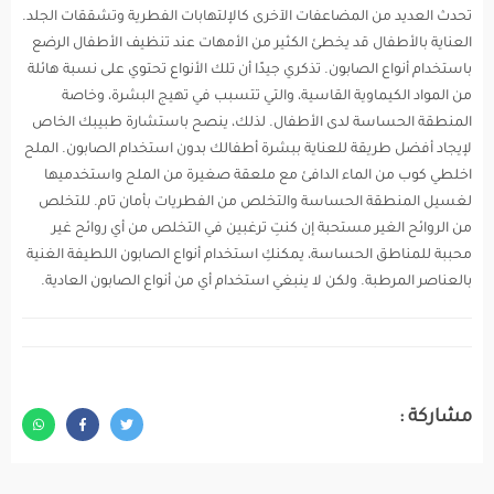
تحدث العديد من المضاعفات الآخرى كالإلتهابات الفطرية وتشققات الجلد.
العناية بالأطفال قد يخطئ الكثير من الأمهات عند تنظيف الأطفال الرضع
باستخدام أنواع الصابون. تذكري جيدًا أن تلك الأنواع تحتوي على نسبة هائلة
من المواد الكيماوية القاسية، والتي تتسبب في تهيج البشرة، وخاصة
المنطقة الحساسة لدى الأطفال. لذلك، ينصح باستشارة طبيبك الخاص
لإيجاد أفضل طريقة للعناية ببشرة أطفالك بدون استخدام الصابون. الملح
اخلطي كوب من الماء الدافئ مع ملعقة صغيرة من الملح واستخدميها
لغسيل المنطقة الحساسة والتخلص من الفطريات بأمان تام. للتخلص
من الروائح الغير مستحبة إن كنتِ ترغبين في التخلص من أي روائح غير
محببة للمناطق الحساسة، يمكنكِ استخدام أنواع الصابون اللطيفة الغنية
بالعناصر المرطبة. ولكن لا ينبغي استخدام أي من أنواع الصابون العادية.
مشاركة :